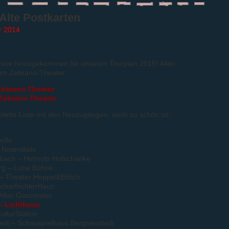
Alte Postkarten
 2014
mine hinzugekommen für unseren Tourplan 2015! Allen
 im Zebrano-Theater:
 Zebrano Theater
 Zebrano Theater
lette Liste mit den Neuzugängen, weils so schön ist:
ollo
 Notendiele
ßbach – Helmuts Hofschänke
rg – Luna Bühne
 Theater Heppel&Ettlich
charfrichterHaus
 Alter Gasometer
– Lichthaus
ulturStation
adt – Schauspielhaus Bergneustadt