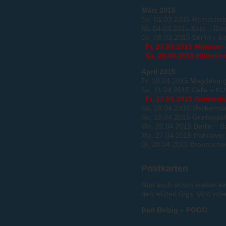
März 2015
So, 01.03.2015 Remscheid
Mi, 04.03.2015 Köln – Bür
So, 08.03.2015 Berlin – Ba
Fr, 27.03.2015 Münster 
Sa, 28.03.2015 Hildeshe
April 2015
Fr, 10.04.2015 Magdeburg 
Sa, 11.04.2015 Celle – 
Fr, 17.04.2015 Schwerin
Sa, 18.04.2015 Ueckermü
So, 19.04.2015 Greifswald
Mo, 20.04.2015 Berlin – Ba
Mo, 27.04.2015 Hannover –
Di, 28.04.2015 Braunschwe
Postkarten
Nun auch schon wieder ein
den letzten Gigs nicht vore
Bad Belzig – POGO