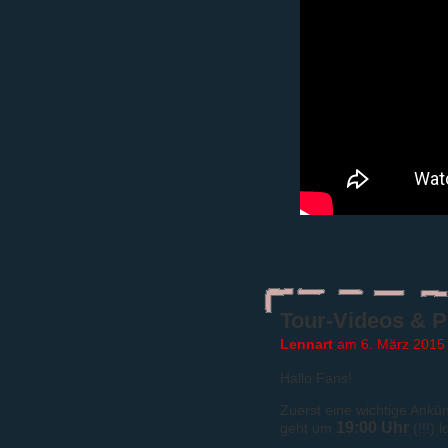
Tour-Videos & P
Lennart
am 6. März 2015
Hallo Fans!
Zuerst eine wichtige Ankü
19:00 Uhr
geht um
(!!!)