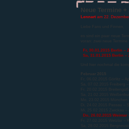
Neue Termine + 
Lennart
am 22. Dezember
Liebe Fans und Finnen,
es sind ein paar neue Ter
voran: zwei neue Termine
Fr, 30.01.2015 Berlin –
Sa, 31.01.2015 Berlin –
Und hier nochmal die komp
Februar 2015
Fr, 06.02.2015 Görlitz – Ap
Sa, 07.02.2015 Freiberg –
Fr, 20.02.2015 Breitengü
Sa, 21.02.2015 Weißenbu
Mo, 23.02.2015 München –
Di, 24.02.2015 Passau – S
Mi, 25.02.2015 Zwickau –
Do, 26.02.2015 Weimar 
Fr, 27.02.2015 Wetzlar – K
Sa, 28.02.2015 Bergneust