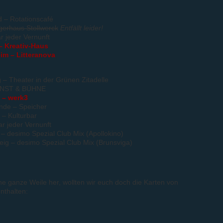
 – Rotationscafé
gerhaus Stollwerck
Entfällt leider!
r jeder Vernunft
– Kreativ-Haus
im – Litteranova
– Theater in der Grünen Zitadelle
KUNST & BÜHNE
 – werk3
nde – Speicher
 – Kulturbar
r jeder Vernunft
 desimo Spezial Club Mix (Apollokino)
ig – desimo Spezial Club Mix (Brunsviga)
e ganze Weile her, wollten wir euch doch die Karten von
nthalten: