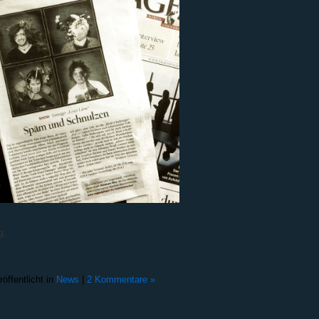
g,
röffentlicht in
News
|
2 Kommentare »