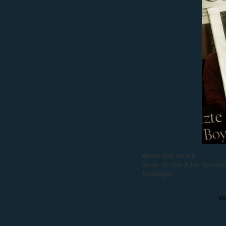
Wenn das nix ist!
Beste Grüße & bis Sonnta
Tonträger
Ve