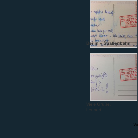
Berlin – Straßenbahn
Viele Grüße,
Lennart
Ve