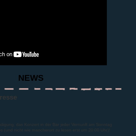
NEWS
resse
ndigung: das Konzert in der Bar jeder Vernunft am Sonntag
 los (und nicht wie mancherort zu lesen erst um 20:00 Uhr)!