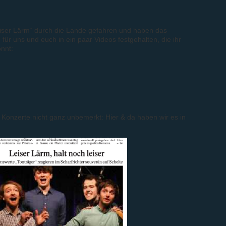
eiser Lärm“ durch die Lande gefahren und haben das
ür uns und euch in ein paar Videos festgehalten, die ihr
nnt:
Konzerte nicht ganz unbemerkt: Hier & da haben wir es in