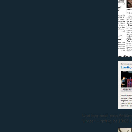
Und hier noch eine Ankünd
Uhrzeit – richtig ist 19:00 