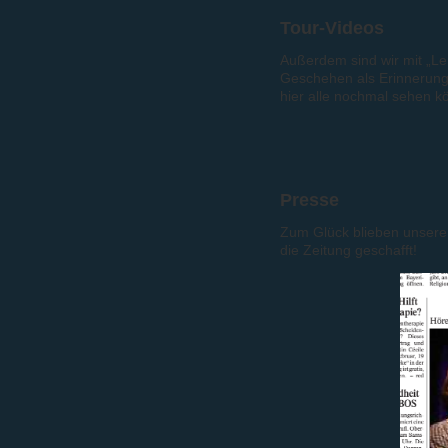
Tour-Videos
Außerdem sind wir mit „L
Geschehen als Erinnerung f
hier alle nochmal sehen kö
Presse
Zum Glück blieben unsere 
die Zeitung geschafft!