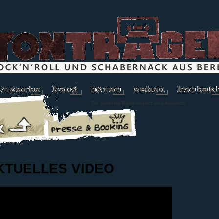
Die schönste Band westlich des Äquators.
KTUELLES VIDEO