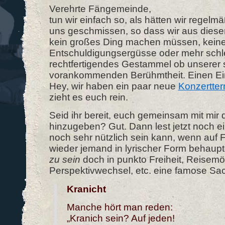
Verehrte Fängemeinde,
tun wir einfach so, als hätten wir regel
uns geschmissen, so dass wir aus diese
kein großes Ding machen müssen, kein
Entschuldigungsergüsse oder mehr schle
rechtfertigendes Gestammel ob unserer
vorankommenden Berühmtheit. Einen Eint
Hey, wir haben ein paar neue
Konzertte
zieht es euch rein.
Seid ihr bereit, euch gemeinsam mit mir d
hinzugeben? Gut. Dann lest jetzt noch e
noch sehr nützlich sein kann, wenn auf
wieder jemand in lyrischer Form behaupt
zu sein
doch in punkto Freiheit, Reisemö
Perspektivwechsel, etc. eine famose Sa
Kranicht
Manche hört man reden:
„Kranich sein? Auf jeden!