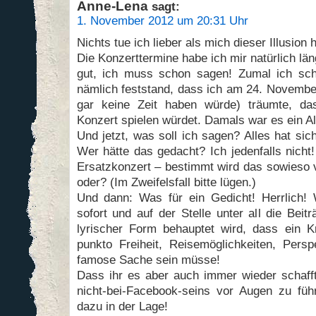
Anne-Lena
sagt:
1. November 2012 um 20:31 Uhr
Nichts tue ich lieber als mich dieser Illusion
Die Konzerttermine habe ich mir natürlich lä
gut, ich muss schon sagen! Zumal ich sch
nämlich feststand, dass ich am 24. Novembe
gar keine Zeit haben würde) träumte, da
Konzert spielen würdet. Damals war es ein A
Und jetzt, was soll ich sagen? Alles hat si
Wer hätte das gedacht? Ich jedenfalls nicht
Ersatzkonzert – bestimmt wird das sowieso v
oder? (Im Zweifelsfall bitte lügen.)
Und dann: Was für ein Gedicht! Herrlich!
sofort und auf der Stelle unter all die Beit
lyrischer Form behauptet wird, dass ein K
punkto Freiheit, Reisemöglichkeiten, Persp
famose Sache sein müsse!
Dass ihr es aber auch immer wieder schafft
nicht-bei-Facebook-seins vor Augen zu füh
dazu in der Lage!