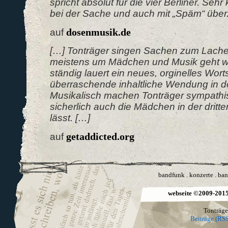
spricht absolut für die vier Berliner. Sehr
bei der Sache und auch mit „Späm“ über
dosenmusik.de
auf
[…] Tonträger singen Sachen zum Lach
meistens um Mädchen und Musik geht wir
ständig lauert ein neues, orginelles Wort
überraschende inhaltliche Wendung in de
Musikalisch machen Tonträger sympathis
sicherlich auch die Mädchen in der drit
lässt. […]
getaddicted.org
auf
bandfunk
.
konzerte
.
ban
webseite ©2009-2015 
Tonträge
Beiträge (RSS