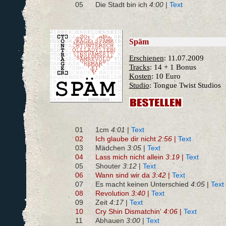
05
Die Stadt bin ich
4:00
|
Text
Späm
Erschienen
: 11.07.2009
Tracks
: 14 + 1 Bonus
Kosten
: 10 Euro
Studio
: Tongue Twist Studios
01
1cm
4:01
|
Text
02
Ich glaube dir nicht
2:56
|
Text
03
Mädchen
3:05
|
Text
04
Lass mich nicht allein
3:19
|
Text
05
Shouter
3:12
|
Text
06
Wann sind wir da
3:42
|
Text
07
Es macht keinen Unterschied
4:05
|
Text
08
Revolution
3:40
|
Text
09
Zeit
4:17
|
Text
10
Cry Shin Dismatchin‘
4:06
|
Text
11
Abhauen
3:00
|
Text