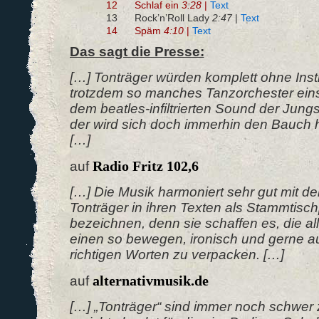
12
Schlaf ein
3:28
|
Text
13
Rock’n’Roll Lady
2:47
|
Text
14
Späm
4:10
|
Text
Das sagt die Presse:
[…] Tonträger würden komplett ohne In
trotzdem so manches Tanzorchester eins
dem beatles-infiltrierten Sound der Jun
der wird sich doch immerhin den Bauch 
[…]
Radio Fritz 102,6
auf
[…] Die Musik harmoniert sehr gut mit d
Tonträger in ihren Texten als Stammtisc
bezeichnen, denn sie schaffen es, die al
einen so bewegen, ironisch und gerne au
richtigen Worten zu verpacken. […]
alternativmusik.de
auf
[…] „Tonträger“ sind immer noch schwer