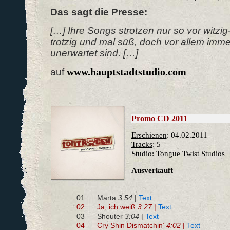
Das sagt die Presse:
[…] Ihre Songs strotzen nur so vor witzi
trotzig und mal süß, doch vor allem imm
unerwartet sind. […]
www.hauptstadtstudio.com
auf
Promo CD 2011
Erschienen
: 04.02.2011
Tracks
: 5
Studio
: Tongue Twist Studios
Ausverkauft
01
Marta
3:54
|
Text
02
Ja, ich weiß
3:27
|
Text
03
Shouter
3:04
|
Text
04
Cry Shin Dismatchin‘
4:02
|
Text