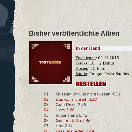
Bisher veröffentlichte Alben
In der Hand
Erschienen
: 02.11.2015
Tracks
: 10 + 2 Bonus
Kosten
: 15 Euro
Studio
: Tongue Twist Studios
01
Müssten wir uns nicht küssen
4:36
02
Das war nicht ich
3:22
03
Gute Reise
2:45
04
1 cm
3:20
05
In der Hand
5:42
06
Gestern & Du
2:48
07
Urte
2:11
08
Lass uns reden
2:49