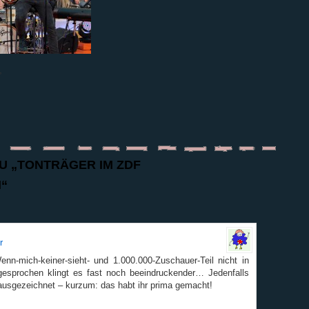
,
U „TONTRÄGER IM ZDF
“
r
n-mich-keiner-sieht- und 1.000.000-Zuschauer-Teil nicht in
gesprochen klingt es fast noch beeindruckender… Jedenfalls
ausgezeichnet – kurzum: das habt ihr prima gemacht!