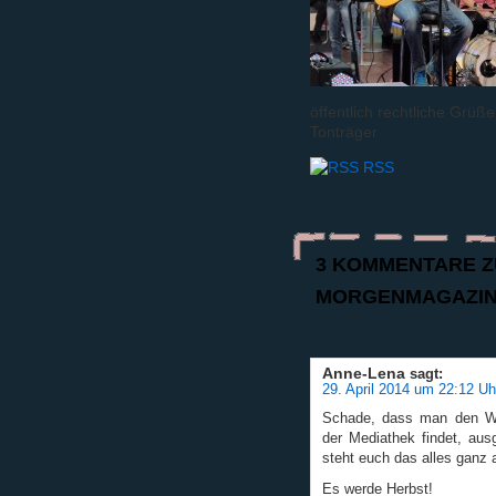
öffentlich rechtliche Grüße
Tonträger
RSS
3 KOMMENTARE Z
MORGENMAGAZIN
Anne-Lena
sagt:
29. April 2014 um 22:12 Uh
Schade, dass man den Wen
der Mediathek findet, aus
steht euch das alles ganz 
Es werde Herbst!