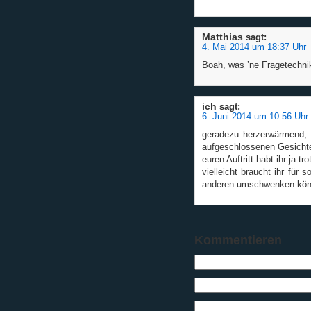
Matthias
sagt:
4. Mai 2014 um 18:37 Uhr
Boah, was ’ne Fragetechnik
ich
sagt:
6. Juni 2014 um 10:56 Uhr
geradezu herzerwärmend, 
aufgeschlossenen Gesichte
euren Auftritt habt ihr ja 
vielleicht braucht ihr für 
anderen umschwenken könn
Kommentieren