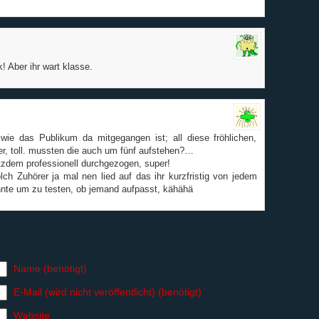
! Aber ihr wart klasse.
wie das Publikum da mitgegangen ist; all diese fröhlichen,
r, toll. mussten die auch um fünf aufstehen?…
trotzdem professionell durchgezogen, super!
solch Zuhörer ja mal nen lied auf das ihr kurzfristig von jedem
te um zu testen, ob jemand aufpasst, kähähä
Name (benötigt)
E-Mail (wird nicht veröffentlicht) (benötigt)
Website