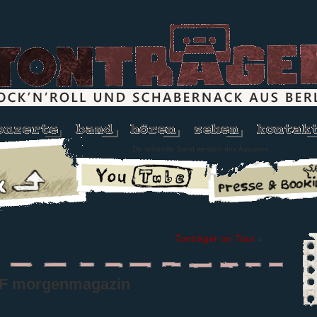
Die schönste Band westlich des Äquators.
Tonträger on Tour
»
DF morgenmagazin