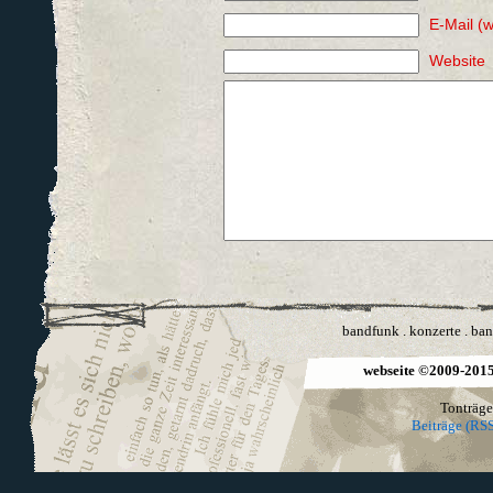
E-Mail (w
Website
bandfunk
.
konzerte
.
ban
webseite ©2009-2015 
Tonträge
Beiträge (RSS