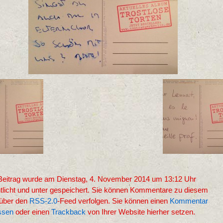
Beitrag wurde am Dienstag, 4. November 2014 um 13:12 Uhr
ntlicht und unter gespeichert. Sie können Kommentare zu diesem
 über den
RSS-2.0
-Feed verfolgen. Sie können einen
Kommentar
assen
oder einen
Trackback
von Ihrer Website hierher setzen.