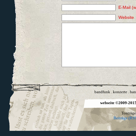
E-Mail (w
Website
bandfunk
.
konzerte
.
ban
webseite ©2009-2015 
Tonträge
Beiträge (RSS