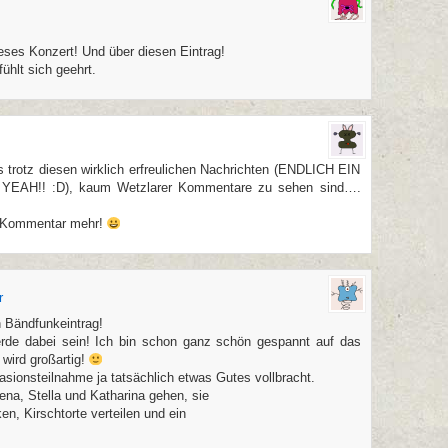
ieses Konzert! Und über diesen Eintrag!
ühlt sich geehrt.
 trotz diesen wirklich erfreulichen Nachrichten (ENDLICH EIN
AH!! :D), kaum Wetzlarer Kommentare zu sehen sind….
in Kommentar mehr!
r
n Bändfunkeintrag!
erde dabei sein! Ich bin schon ganz schön gespannt auf das
 wird großartig!
asionsteilnahme ja tatsächlich etwas Gutes vollbracht.
ena, Stella und Katharina gehen, sie
n, Kirschtorte verteilen und ein