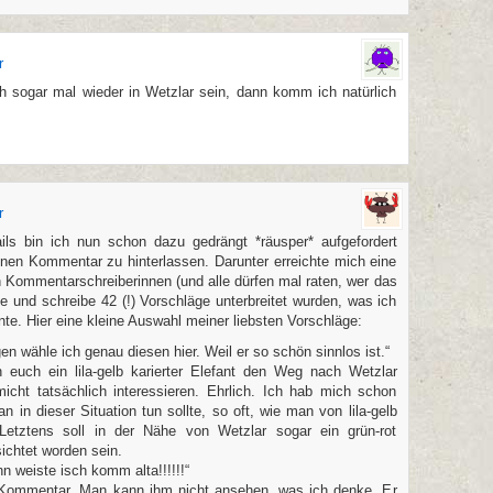
r
ch sogar mal wieder in Wetzlar sein, dann komm ich natürlich
r
ils bin ich nun schon dazu gedrängt *räusper* aufgefordert
inen Kommentar zu hinterlassen. Darunter erreichte mich eine
n Kommentarschreiberinnen (und alle dürfen mal raten, wer das
e und schreibe 42 (!) Vorschläge unterbreitet wurden, was ich
te. Hier eine kleine Auswahl meiner liebsten Vorschläge:
en wähle ich genau diesen hier. Weil er so schön sinnlos ist.“
 euch ein lila-gelb karierter Elefant den Weg nach Wetzlar
icht tatsächlich interessieren. Ehrlich. Ich hab mich schon
 in dieser Situation tun sollte, so oft, wie man von lila-gelb
. Letztens soll in der Nähe von Wetzlar sogar ein grün-rot
ichtet worden sein.
nn weiste isch komm alta!!!!!!“
er Kommentar. Man kann ihm nicht ansehen, was ich denke. Er