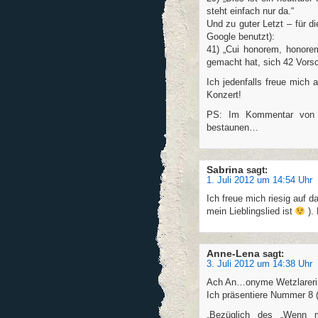
steht einfach nur da.“
Und zu guter Letzt – für di
Google benutzt):
41) „Cui honorem, honorem
gemacht hat, sich 42 Vors
Ich jedenfalls freue mich
Konzert!
PS: Im Kommentar von S
bestaunen…
Sabrina
sagt:
1. Juli 2012 um 14:54 Uhr
Ich freue mich riesig auf 
mein Lieblingslied ist
). 
Anne-Lena
sagt:
3. Juli 2012 um 14:38 Uhr
Ach An…onyme Wetzlarerin,
Ich präsentiere Nummer 8 (
„Bezüglich des „Wenn mi