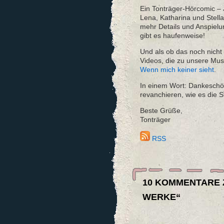
Ein Tonträger-Hörcomic – J
Lena, Katharina und Stell
mehr Details und Anspiel
gibt es haufenweise!
Und als ob das noch nicht
Videos, die zu unsere Mu
Wenn mich keiner sieht
.
In einem Wort: Dankeschön
revanchieren, wie es die S
Beste Grüße,
Tonträger
RSS
10 KOMMENTARE Z
WERKE“