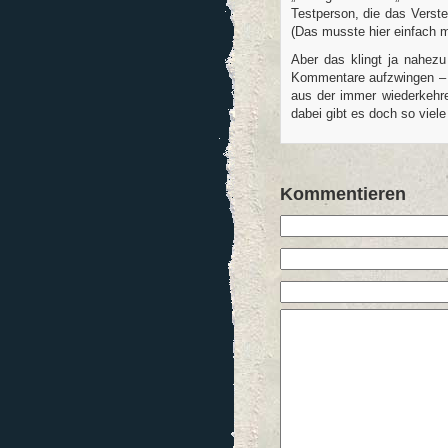
Testperson, die das Verste
(Das musste hier einfach m
Aber das klingt ja nahezu
Kommentare aufzwingen – so
aus der immer wiederkehre
dabei gibt es doch so viele
Kommentieren