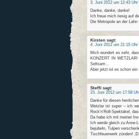
3. Juni 2012 um 12:43 Uhr
Danke, danke, danke!
Ich freue mich riesig auf d
Die Metropole an der Lahn f
Kirsten
sagt:
4. Juni 2012 um 21:15 Uhr
Mich wundert es sehr, dass
KONZERT IN WETZLAR! YE
Seltsam…
Aber jetzt ist es schon e
Steffi
sagt:
23. Juni 2012 um 17:58 Uh
Danke für diesen herrliche
Wetzlar ist super – ich w
Rock’n’Roll-Spektakel, das
Da habe ich mit meiner Inv
Ich werde gleich zu Anne-L
bejubeln, Tulpen verschenke
Tischfeuerwerk zünden! ;D