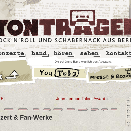
Die schönste Band westlich des Äquators.
TE]
John Lennon Talent Award
»
ert & Fan-Werke