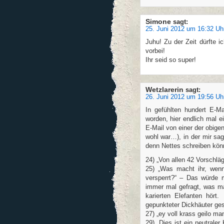
Simone
sagt:
25. Juni 2012 um 16:32 Uh
Juhu! Zu der Zeit dürfte i
vorbei!
Ihr seid so super!
Wetzlarerin
sagt:
26. Juni 2012 um 19:56 Uh
In gefühlten hundert E-Ma
worden, hier endlich mal e
E-Mail von einer der obige
wohl war…), in der mir sag
denn Nettes schreiben könn
24) „Von allen 42 Vorschläg
25) „Was macht ihr, wenn
versperrt?“ – Das würde m
immer mal gefragt, was man
karierten Elefanten hört
gepunkteter Dickhäuter ges
27) „ey voll krass geilo ma
29) „Dies ist ein neutral