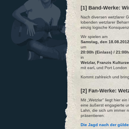
[1] Band-Werke: Wir
Nach diversen wetzlarer G
lobenden wetzlarer Beharr
einzig logische Konsquenz
Wir spielen am
Samstag, den 18.08.201
um
20:00h (Einlass) / 21:00
in
Wetzlar, Franzis Kulturz
mit earL und Port London
Kommt zahlreich und bring
[2] Fan-Werke: Wetz
Mit „Wetzlar“ liegt hier ein
eine äußerst engagierte u
Lahn, die sich um immer n
präsentieren:
Die Jagd nach der gülde