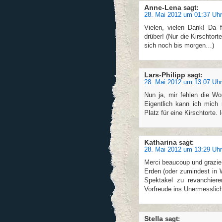
Anne-Lena
sagt:
28. Mai 2012 um 01:37 Uhr
Vielen, vielen Dank! Da 
drüber! (Nur die Kirschtort
sich noch bis morgen…)
Lars-Philipp
sagt:
28. Mai 2012 um 13:07 Uhr
Nun ja, mir fehlen die W
Eigentlich kann ich mich
Platz für eine Kirschtorte.
Katharina
sagt:
28. Mai 2012 um 13:29 Uhr
Merci beaucoup und grazie m
Erden (oder zumindest in W
Spektakel zu revanchiere
Vorfreude ins Unermesslich
Stella
sagt: