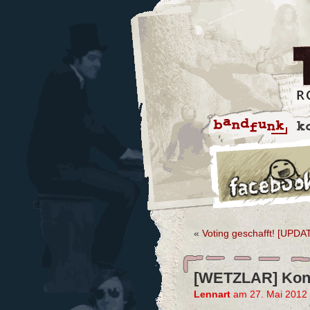
«
Voting geschafft! [UPDA
[WETZLAR] Konz
Lennart
am 27. Mai 2012