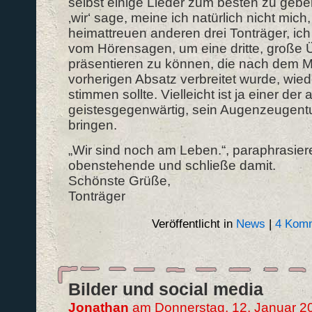
selbst einige Lieder zum besten zu gebe
‚wir‘ sage, meine ich natürlich nicht mich
heimattreuen anderen drei Tonträger, ich
vom Hörensagen, um eine dritte, große Ü
präsentieren zu können, die nach dem M
vorherigen Absatz verbreitet wurde, wie
stimmen sollte. Vielleicht ist ja einer der
geistesgegenwärtig, sein Augenzeugent
bringen.
„Wir sind noch am Leben.“, paraphrasier
obenstehende und schließe damit.
Schönste Grüße,
Tonträger
Veröffentlicht in
News
|
4 Komm
Bilder und social media
Jonathan
am Donnerstag, 12. Januar 2