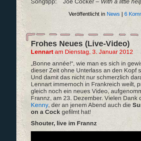
Songtipp: Joe Cocker –
With a little he
Veröffentlicht in
News
|
6 Komm
Frohes Neues (Live-Video)
Lennart
am Dienstag, 3. Januar 2012
„Bonne année!“, wie man es sich in gew
dieser Zeit ohne Unterlass an den Kopf 
Und damit das nicht nur schmerzlich dara
Lennart immernoch in Frankreich weilt, p
gleich noch ein neues Video, aufgenom
Frannz, am 23. Dezember. Vielen Dank 
Kenny
, der an jenem Abend auch die
Su
on a Cock
gefilmt hat!
Shouter, live im Frannz