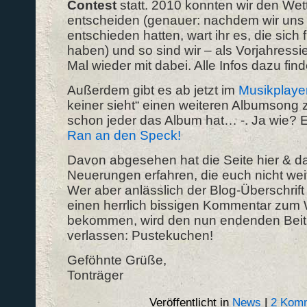
Contest
statt. 2010 konnten wir den Wet
entscheiden (genauer: nachdem wir uns
entschieden hatten, wart ihr es, die sich
haben) und so sind wir – als Vorjahressi
Mal wieder mit dabei. Alle Infos dazu fin
Außerdem gibt es ab jetzt im
Musikplaye
keiner sieht“ einen weiteren Albumsong
schon jeder das Album hat… -. Ja wie? E
Ran an den Speck!
Davon abgesehen hat die Seite hier & da
Neuerungen erfahren, die euch nicht w
Wer aber anlässlich der Blog-Überschrift
einen herrlich bissigen Kommentar zum 
bekommen, wird den nun endenden Beitr
verlassen: Pustekuchen!
Geföhnte Grüße,
Tonträger
Veröffentlicht in
News
|
2 Komm