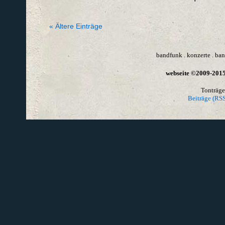
« Ältere Einträge
bandfunk
.
konzerte
.
ban
webseite ©2009-2015 
Tonträge
Beiträge (RSS