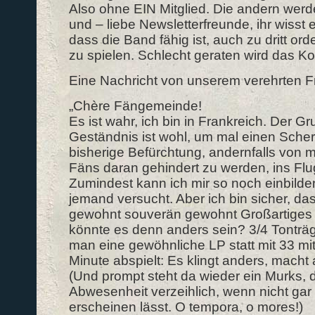
Also ohne EIN Mitglied. Die andern werde
und – liebe Newsletterfreunde, ihr wisst
dass die Band fähig ist, auch zu dritt ord
zu spielen. Schlecht geraten wird das Kon
Eine Nachricht von unserem verehrten F
„Chère Fängemeinde!
Es ist wahr, ich bin in Frankreich. Der G
Geständnis ist wohl, um mal einen Sche
bisherige Befürchtung, andernfalls von mi
Fäns daran gehindert zu werden, ins Flu
Zumindest kann ich mir so noch einbilden,
jemand versucht. Aber ich bin sicher, d
gewohnt souverän gewohnt Großartiges v
könnte es denn anders sein? 3/4 Tonträg
man eine gewöhnliche LP statt mit 33 m
Minute abspielt: Es klingt anders, macht
(Und prompt steht da wieder ein Murks, 
Abwesenheit verzeihlich, wenn nicht ga
erscheinen lässt. O tempora, o mores!)