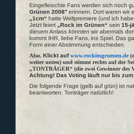
Eingefleischte Fans werden sich noch gu
Grünen
2008″
erinnern. Dort waren wir 
„1cm“
hatte Weltpremiere (und ich habe
Jetzt feiert
„Rock im Grünen“
sein
15-j
diesem Anlass
könnten
wir abermals dort
kommt IHR, liebe Fans, ins Spiel. Das ga
Form einer Abstimmung entschieden.
Also.
Klickt auf
www.rockimgruenen.de
(o
weiter unten) und stimmt rechts auf der Sei
„TONTRÄGER“ (die zwei Gewinner des Vot
Achtung! Das Voting läuft nur bis zum 
Die folgende Frage (gelb auf grün) ist na
beantworten. Tonträger natürlich!