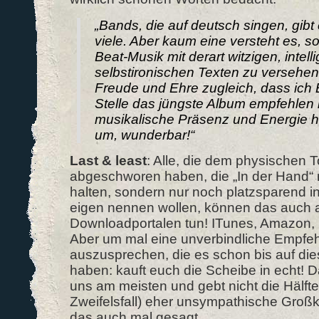
„Bands, die auf deutsch singen, gibt e
viele. Aber kaum eine versteht es, s
Beat-Musik mit derart witzigen, intel
selbstironischen Texten zu versehen.
Freude und Ehre zugleich, dass ich 
Stelle das jüngste Album empfehlen 
musikalische Präsenz und Energie h
um, wunderbar!“
Last & least
: Alle, die dem physischen 
abgeschworen haben, die „In der Hand“ n
halten, sondern nur noch platzsparend in 
eigen nennen wollen, können das auch 
Downloadportalen tun! ITunes, Amazon, S
Aber um mal eine unverbindliche Empfeh
auszusprechen, die es schon bis auf die
haben: kauft euch die Scheibe in echt! Da
uns am meisten und gebt nicht die Hälft
Zweifelsfall) eher unsympathische Großk
das auch mal gesagt.