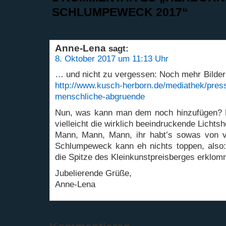
SCHLUMPEWECK 2017“
Anne-Lena
sagt:
8. Oktober 2017 um 11:13 Uhr
… und nicht zu vergessen: Noch mehr Bilde
http://www.kusch-herborn.de/mediathek/press
menschliche-abgruende
Nun, was kann man dem noch hinzufügen? Ni
vielleicht die wirklich beeindruckende Lichts
Mann, Mann, Mann, ihr habt’s sowas von v
Schlumpeweck kann eh nichts toppen, also:
die Spitze des Kleinkunstpreisberges erklom
Jubelierende Grüße,
Anne-Lena