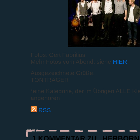
Fotos: Gert Fabritius
Mehr Fotos vom Abend: siehe
HIER
Ausgezeichnete Grüße,
TONTRÄGER
*eine Kategorie, der im Übrigen ALLE Kl
angehören
RSS
1 KOMMENTAR ZU „HERBORN