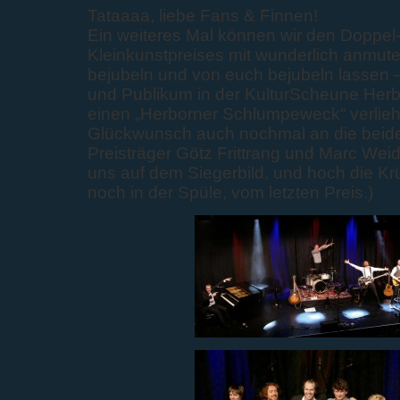
Tataaaa, liebe Fans & Finnen!
Ein weiteres Mal können wir den Doppel
Kleinkunstpreises mit wunderlich anm
bejubeln und von euch bejubeln lassen –
und Publikum in der KulturScheune Herbo
einen „Herborner Schlumpeweck“ verlie
Glückwunsch auch nochmal an die beid
Preisträger Götz Frittrang und Marc Wei
uns auf dem Siegerbild, und hoch die Kr
noch in der Spüle, vom letzten Preis.)