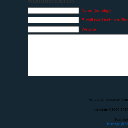
Kommentieren
Name (benötigt)
E-Mail (wird nicht veröffen
Website
bandfunk
.
konzerte
.
ban
webseite ©2009-2015 
Tonträge
Beiträge (RSS