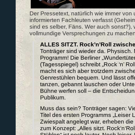
Der Pressetext, natürlich wie immer von
informierten Fachleuten verfasst (Geheim
sind es selber, Fäns. Wer auch sonst?),
vollmundige Versprechungen zu machen
ALLES SITZT. Rock’n’Roll zwisch
Tonträger sind wieder da. Physisch.
Programm! Die Berliner „Wundertüt
(Tagesspiegel) schreibt „Rock ‘n’ Roll
macht es sich aber trotzdem zwisch
Genrestühlen bequem. Und lässt of
tanzen, gebannt lauschen oder Unte
Bühne werfen soll – die Entscheidun
Publikum.
Muss das sein? Tonträger sagen: Vie
Titel des ersten Programms „Leiser 
Zwiespalt angelegt war, erheben die
zum Konzept: „Alles sitzt. Rock‘n‘Ro
Stühlen“ ist noch lauter. Noch leiser