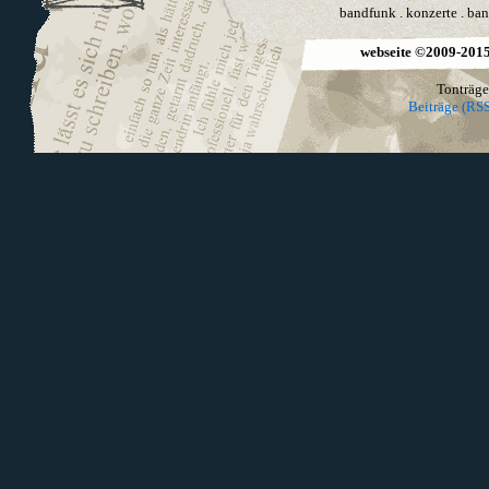
bandfunk
.
konzerte
.
ban
webseite ©2009-2015 
Tonträge
Beiträge (RSS