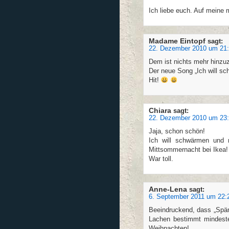
Ich liebe euch. Auf meine m
Madame Eintopf
sagt:
22. Dezember 2010 um 21:
Dem ist nichts mehr hinzu
Der neue Song „Ich will sc
Hit!
Chiara
sagt:
22. Dezember 2010 um 23:
Jaja, schon schön!
Ich will schwärmen und m
Mittsommernacht bei Ikea
War toll.
Anne-Lena
sagt:
6. September 2011 um 22:
Beeindruckend, dass „Späm
Lachen bestimmt mindest
Weihnachten!