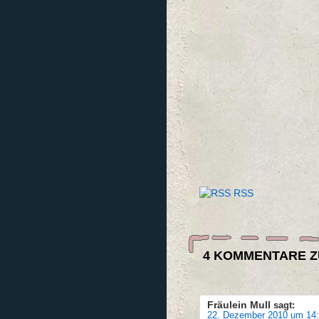
RSS
4 KOMMENTARE Z
Fräulein Mull
sagt:
22. Dezember 2010 um 14: