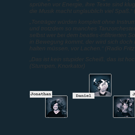
sprühen vor Energie, ihre Texte sind klu
die Musik macht unglaublich viel Spaß.“
„Tonträger würden komplett ohne Instr
und trotzdem so manches Tanzorchester
selbst wer bei dem beatles-infiltrierten 
in Bewegung kommt, der wird sich doch
halten müssen, vor Lachen.“ (Radio Fri
„Das ist kein stupider Scheiß, das ist ho
(Stumpen, Knorkator)