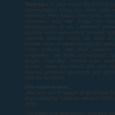
Tonträger
ist eine wüste Rock’n’Roll-Ba
sittenwidrigem Unfug vor allem Lärm 
allerdings Platz genug dafür bleibt, sich 
Ausreden und der Frage zu besc
Beleidigungen in ein Liebeslied schm
Grunde recht harmonisch anmutet und
cappella erklingt. Lärm, der wohl „B
könnte, wenn er etwas weniger gut gela
Lärm. Solchen, den Elvis gemacht 
eingefallen, die Hüfte schwingend üb
singen. Eigentlich möchte man auc
tanzen, denkt der Hirsch bei sich. K
reuelos getwistet, gestampft und ges
bitte nur im Sitzen.
Das sagen andere:
„Wer sich von Tonträger an die jungen Bea
liegt goldrichtig. Variante: deutsch und lus
RBB)
„Tonträger sind abgefahren, grandios, p