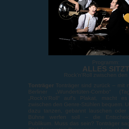
Programm:
ALLES SITZ
Rock’n’Roll zwischen den
Tonträger
Tonträger sind zurück – mit
Berliner „Wundertüten-Combo“ (Tag
„Rock’n’Roll“ auf’s Plakat, macht e
zwischen den Genre-Stühlen bequem. Un
dazu tanzen, gebannt lauschen oder 
Bühne werfen soll – die Entschei
Publikum. Muss das sein? Tonträger sag