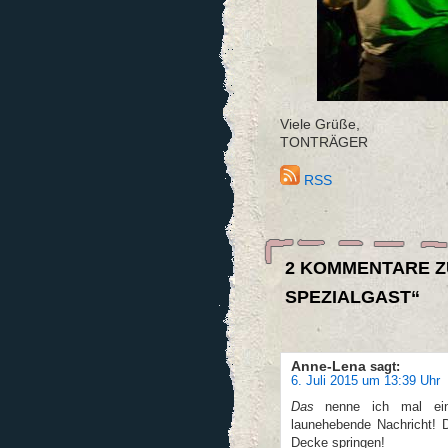
Viele Grüße,
TONTRÄGER
RSS
2 KOMMENTARE Z
SPEZIALGAST“
Anne-Lena
sagt:
6. Juli 2015 um 13:39 Uhr
Das
nenne ich mal eine
launehebende Nachricht! D
Decke springen!