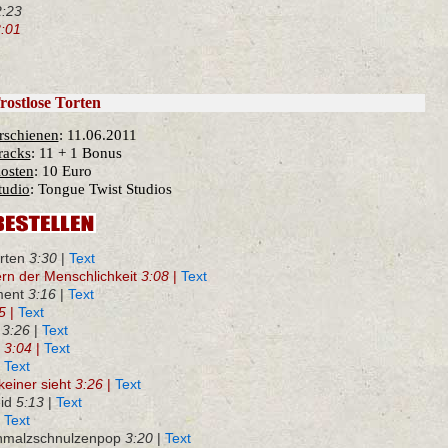
2:23
:01
rostlose Torten
rschienen
: 11.06.2011
racks
: 11 + 1 Bonus
osten
: 10 Euro
tudio
: Tongue Twist Studios
orten
3:30
|
Text
rn der Menschlichkeit
3:08
|
Text
ment
3:16
|
Text
5
|
Text
ß
3:26
|
Text
z
3:04
|
Text
|
Text
einer sieht
3:26
|
Text
eid
5:13
|
Text
|
Text
chmalzschnulzenpop
3:20
|
Text