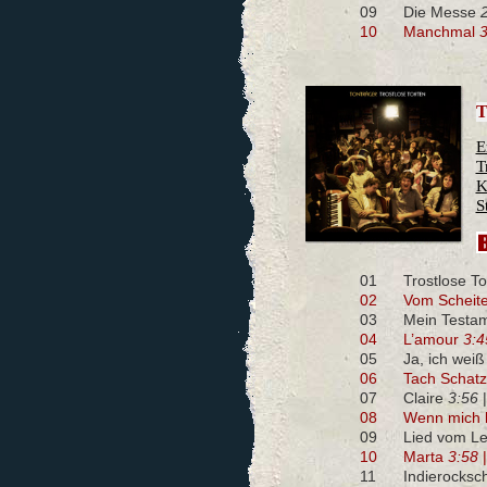
09
Die Messe
10
Manchmal
3
T
E
T
K
S
01
Trostlose T
02
Vom Scheite
03
Mein Testa
04
L’amour
3:4
05
Ja, ich wei
06
Tach Schat
07
Claire
3:56
08
Wenn mich k
09
Lied vom L
10
Marta
3:58
11
Indierocks