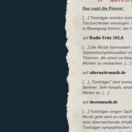
14
Späm
4:10
Das sagt die Presse:
[…] Tonträger würden ko
Tanzorchester einsargen. D
in Bewegung kommt, der w
auf
Radio Fritz 102,6
[…] Die Musik harmoniert 
Stammtischphilosophen mit
Themen, die einen so bewe
Worten zu verpacken. […]
auf
alternativmusik.de
[…] „Tonträger“ sind immer
Berliner. Sehr kreativ, e
Weiter so. […]
auf
dosenmusik.de
[…] Tonträger singen Sa
Musik geht wird es nicht la
eine überraschende inhalt
Tonträger sympathischen Ro