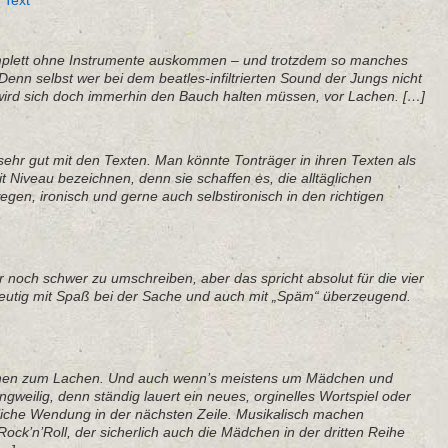
|
Text
mplett ohne Instrumente auskommen – und trotzdem so manches
enn selbst wer bei dem beatles-infiltrierten Sound der Jungs nicht
ird sich doch immerhin den Bauch halten müssen, vor Lachen. […]
sehr gut mit den Texten. Man könnte Tonträger in ihren Texten als
 Niveau bezeichnen, denn sie schaffen es, die alltäglichen
gen, ironisch und gerne auch selbstironisch in den richtigen
 noch schwer zu umschreiben, aber das spricht absolut für die vier
indeutig mit Spaß bei der Sache und auch mit „Späm“ überzeugend.
chen zum Lachen. Und auch wenn’s meistens um Mädchen und
ngweilig, denn ständig lauert ein neues, orginelles Wortspiel oder
liche Wendung in der nächsten Zeile. Musikalisch machen
ck’n’Roll, der sicherlich auch die Mädchen in der dritten Reihe