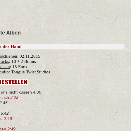
hte Alben
n der Hand
rschienen
: 02.11.2015
racks
: 10 + 2 Bonus
osten
: 15 Euro
tudio
: Tongue Twist Studios
 uns nicht küssen
4:36
ht ich
3:22
2:45
d
5:42
Du
2:48
eden
2:49