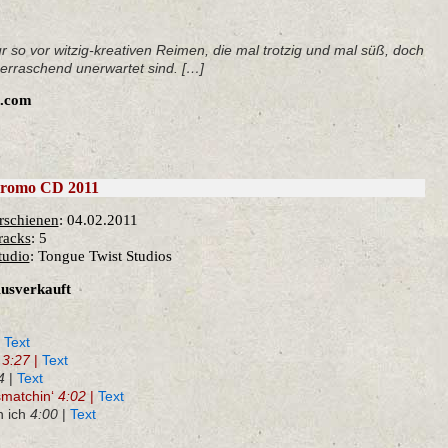
r so vor witzig-kreativen Reimen, die mal trotzig und mal süß, doch
erraschend unerwartet sind. […]
o.com
romo CD 2011
rschienen
: 04.02.2011
racks
: 5
tudio
: Tongue Twist Studios
usverkauft
|
Text
ß
3:27
|
Text
4
|
Text
smatchin‘
4:02
|
Text
n ich
4:00
|
Text