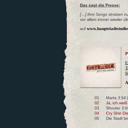
Das sagt die Presse:
[…] Ihre Songs strotzen nu
vor allem immer wieder üb
auf
www.hauptstadtstudi
P
E
T
S
A
01
Marta
3:54
02
Ja, ich wei
03
Shouter
3:0
04
Cry Shin Di
05
Die Stadt bi