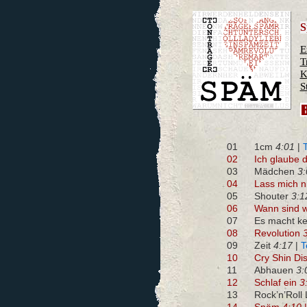
S
E
T
K
S
01
1cm
4:01
|
02
Ich glaube d
03
Mädchen
3:
04
Lass mich ni
05
Shouter
3:1
06
Wann sind w
07
Es macht ke
08
Revolution
09
Zeit
4:17
|
T
10
Cry Shin Di
11
Abhauen
3:
12
Schlaf ein
3
13
Rock’n’Roll