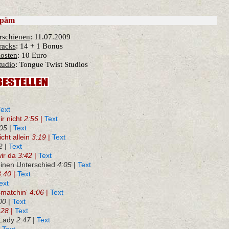
päm
rschienen
: 11.07.2009
racks
: 14 + 1 Bonus
osten
: 10 Euro
tudio
: Tongue Twist Studios
Text
ir nicht
2:56
|
Text
05
|
Text
cht allein
3:19
|
Text
2
|
Text
ir da
3:42
|
Text
inen Unterschied
4:05
|
Text
3:40
|
Text
ext
smatchin‘
4:06
|
Text
00
|
Text
:28
|
Text
 Lady
2:47
|
Text