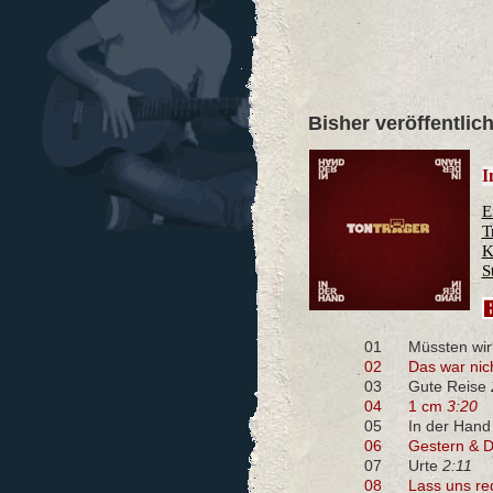
Bisher veröffentlic
I
E
T
K
S
01
Müssten wir
02
Das war nic
03
Gute Reise
04
1 cm
3:20
05
In der Han
06
Gestern & 
07
Urte
2:11
08
Lass uns r