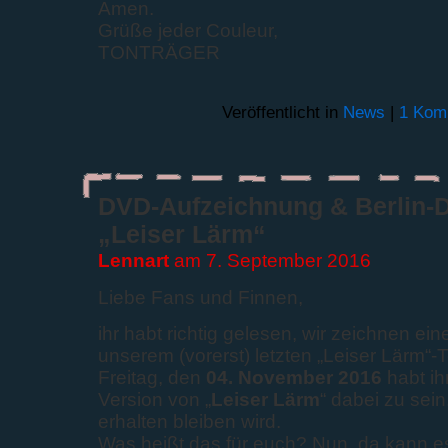
Amen.
Grüße jeder Couleur,
TONTRÄGER
Veröffentlicht in
News
|
1 Kom
DVD-Aufzeichnung & Berlin-D
„Leiser Lärm“
Lennart
am 7. September 2016
Liebe Fans und Finnen,
ihr habt richtig gelesen, wir zeichnen ei
unserem (vorerst) letzten „Leiser Lärm“-T
Freitag, den
04. November 2016
habt ih
Version von „
Leiser Lärm
“ dabei zu sein
erhalten bleiben wird.
Was heißt das für euch? Nun, da kann e