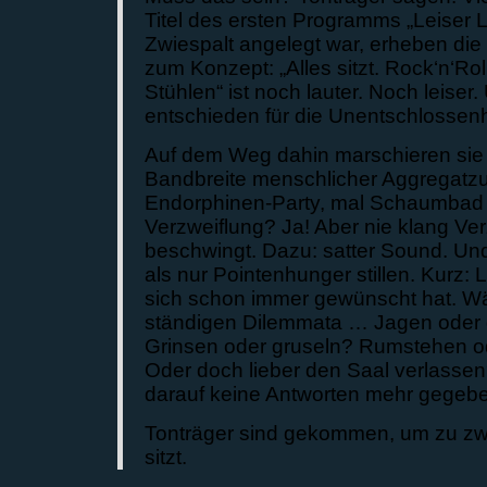
Titel des ersten Programms „Leiser 
Zwiespalt angelegt war, erheben die
zum Konzept: „Alles sitzt. Rock‘n‘Ro
Stühlen“ ist noch lauter. Noch leiser
entschieden für die Unentschlossenh
Auf dem Weg dahin marschieren sie
Bandbreite menschlicher Aggregatz
Endorphinen-Party, mal Schaumbad i
Verzweiflung? Ja! Aber nie klang Ve
beschwingt. Dazu: satter Sound. Und
als nur Pointenhunger stillen. Kurz: 
sich schon immer gewünscht hat. Wä
ständigen Dilemmata … Jagen oder 
Grinsen oder gruseln? Rumstehen od
Oder doch lieber den Saal verlassen
darauf keine Antworten mehr gegebe
Tonträger sind gekommen, um zu zwe
sitzt.