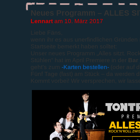
Neues Programm – ALLES SI
Lennart
am 10. März 2017
Liebe Fäns,
wenn ihr es aus unerfindlichen Gründen 
Startseite bemerkt haben solltet:
Unser neues Programm „Alles sitzt. Rock
Stühlen“ hat im April Premiere in der
Bar 
geht’s zum
-Karten bestellen-
(oder auf d
Fünf Tage (fast) am Stück – da werden d
Kommt vorbei! Wir versprechen, wir lass