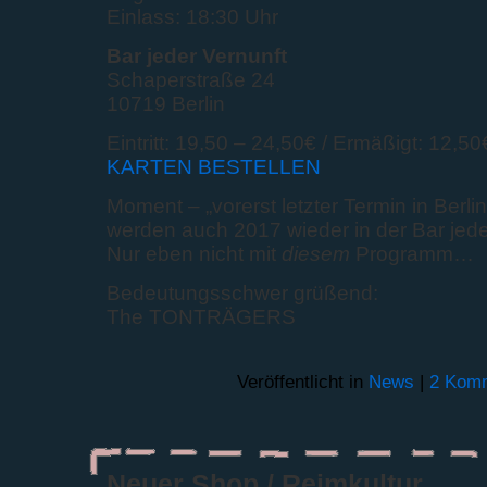
Einlass: 18:30 Uhr
Bar jeder Vernunft
Schaperstraße 24
10719 Berlin
Eintritt: 19,50 – 24,50€ / Ermäßigt: 12,50
KARTEN BESTELLEN
Moment – „vorerst letzter Termin in Berl
werden auch 2017 wieder in der Bar jeder
Nur eben nicht mit
diesem
Programm…
Bedeutungsschwer grüßend:
The TONTRÄGERS
Veröffentlicht in
News
|
2 Komm
Neuer Shop / Reimkultur