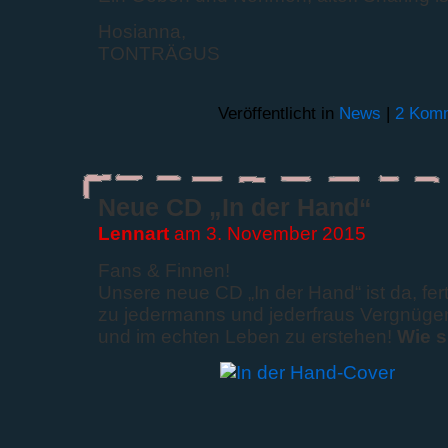
Hosianna,
TONTRÄGUS
Veröffentlicht in
News
|
2 Komm
Neue CD „In der Hand“
Lennart
am 3. November 2015
Fans & Finnen!
Unsere neue CD „In der Hand“ ist da, ferti
zu jedermanns und jederfraus Vergnügen 
und im echten Leben zu erstehen!
Wie s