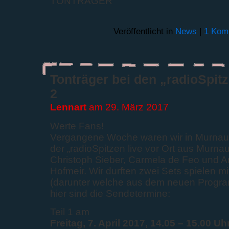
TONTRÄGER
Veröffentlicht in
News
|
1 Kom
Tonträger bei den „radioSpit
2
Lennart
am 29. März 2017
Werte Fans!
Vergangene Woche waren wir in Murnau,
der „radioSpitzen live vor Ort aus Murnau
Christoph Sieber, Carmela de Feo und A
Hofmeir. Wir durften zwei Sets spielen mi
(darunter welche aus dem neuen Programm
hier sind die Sendetermine:
Teil 1 am
Freitag, 7. April 2017, 14.05 – 15.00 Uh