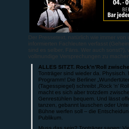
Der Pressetext, natürlich wie immer von
informierten Fachleuten verfasst (Geheim
sind es selber, Fäns. Wer auch sonst?),
vollmundige Versprechungen zu machen
ALLES SITZT. Rock’n’Roll zwisch
Tonträger sind wieder da. Physisch.
Programm! Die Berliner „Wundertüt
(Tagesspiegel) schreibt „Rock ‘n’ Roll
macht es sich aber trotzdem zwisch
Genrestühlen bequem. Und lässt of
tanzen, gebannt lauschen oder Unte
Bühne werfen soll – die Entscheidun
Publikum.
Muss das sein? Tonträger sagen: Vie