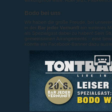
wirkungsvoll wäre. Aber jetzt, Paukensc
Bodo bei uns
Wir haben die große Freude, bei unser
in der
Bar jeder Vernunft
ein weiteres M
als Spezialgast dabei zu haben! Sein St
gemeinsamen Arrangements – eine bewä
könnte ein Facebook-Banner dazu auss