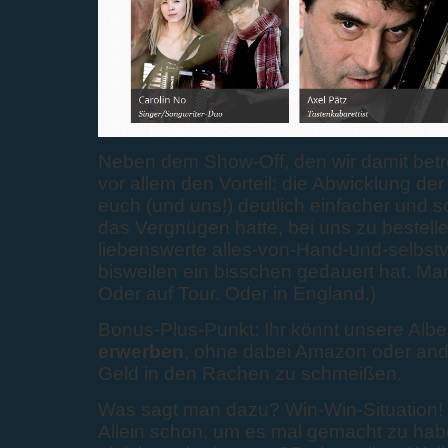
Neben dem Show-Off, den wir damit betr
vor allem den Vorteil: die Abwicklung der
euch (und uns!) deutlich einfacher und 
das Vergnügen hatte, bei uns zu bestell
liebenswerte alles-von-Hand-und-selbstve
bisweilen ein bisschen gedauert hat. Man 
Oder auf Tour. Oder in England.)
Bonus-Plus-Punkt: Ihr könnt unsere Alb
erwerben
, ohne dabei Amazon oder and
Geld in den Rachen zu schmeißen.
Was sagt man dazu? Win-Win-Situation!
Allein schon, um es mal gemacht zu hab