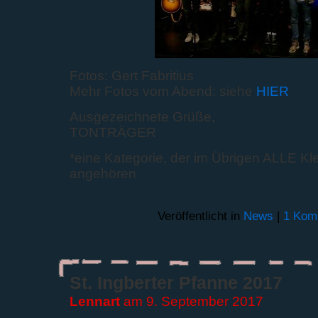
Fotos: Gert Fabritius
Mehr Fotos vom Abend: siehe
HIER
Ausgezeichnete Grüße,
TONTRÄGER
*eine Kategorie, der im Übrigen ALLE Kl
angehören
Veröffentlicht in
News
|
1 Kom
St. Ingberter Pfanne 2017
Lennart
am 9. September 2017