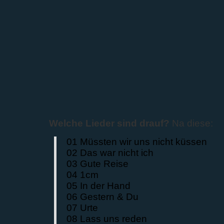
Welche Lieder sind drauf?
Na diese:
01 Müssten wir uns nicht küssen
02 Das war nicht ich
03 Gute Reise
04 1cm
05 In der Hand
06 Gestern & Du
07 Urte
08 Lass uns reden