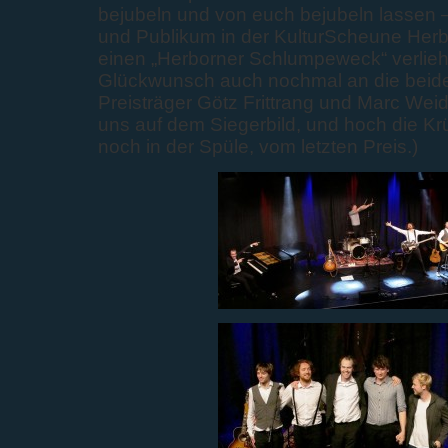
bejubeln und von euch bejubeln lassen –
und Publikum in der KulturScheune Herbo
einen „Herborner Schlumpeweck“ verlie
Glückwunsch auch nochmal an die beid
Preisträger Götz Frittrang und Marc Wei
uns auf dem Siegerbild, und hoch die Kr
noch in der Spüle, vom letzten Preis.)