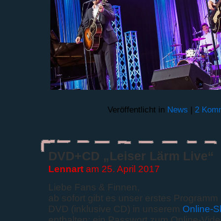
Veröffentlicht in
News
|
2 Komm
DVD+CD „Leiser Lärm Live“
Lennart
am 25. April 2017
Liebe Fans & Finnen,
ab sofort gibt es unser erstes Programm 
DVD (inklusive CD) in unserem
Online-
enthalten: ein Passwort zum Online-Vid