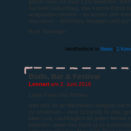
gleich noch ein paar CDs bestellen. Wei
hat bald Geburtstag, das Karma-Konto k
aufgeladen werden – es lassen sich imm
Nun denn – fröhliches Shoppen und auf 
Eure Tonträger
Veröffentlicht in
News
|
1 Kom
Bodo, Bar & Festival
Lennart
am 2. Juni 2016
Liebe Fans und Finnen,
was sich so an Neuheiten ereignet hat 
zu erwähnen – eine Schande ist das, ger
übel Lust, nachträglich für jeden Monat e
erstellen, wenn das nicht a) so aufwendi