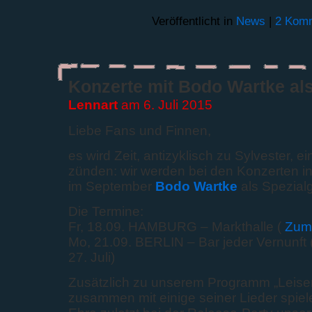
Veröffentlicht in
News
|
2 Komm
Konzerte mit Bodo Wartke als
Lennart
am 6. Juli 2015
Liebe Fans und Finnen,
es wird Zeit, antizyklisch zu Sylvester, e
zünden: wir werden bei den Konzerten i
im September
Bodo Wartke
als Spezial
Die Termine:
Fr, 18.09. HAMBURG – Markthalle (
Zum 
Mo, 21.09. BERLIN – Bar jeder Vernunft 
27. Juli)
Zusätzlich zu unserem Programm „Leiser
zusammen mit einige seiner Lieder spiele