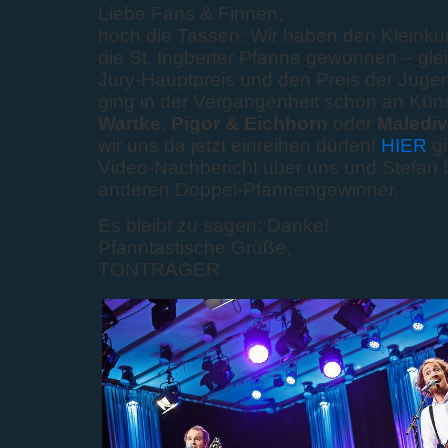
Liebe Fans & Finnen,
hoch die Tassen: Wir haben den Kleink
die St. Ingberter Pfanne gewonnen – gle
Jury-Hauptpreis und den Preis der Jugen
ging in der Vergangenheit schon an Küns
Wartke
,
Pigor & Eichhorn
oder
Maledi
wir uns da jetzt einreihen dürfen!
HIER
g
Video-Nachbericht über uns und Stefan 
anderen Doppel-Pfannengewinner.
Es bleibt zu sagen: Danke!
Pfanntastische Grüße,
TONTRÄGER