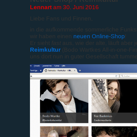
Lennart
am 30. Juni 2016
Liebe Fans und Finnen,
in die aufkommende sommerliche Funkstil
wir haben einen
neuen Online-Shop
!
Er sieht
fast
aus, wie der alte, läuft aber je
Reimkultur
(Bodo Wartkes All-in-one-Fi
uns dort nun in guter Gesellschaft tumme