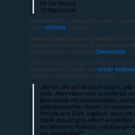
09 Die Messe
10 Manchmal
Die ersten drei Lieder gibt es als Kostpro
unter
HÖREN
zu hören!
Und wo kann man sie bestellen?
Mensc
einem ja Löcher in den Bauch Fragen! Abe
Zum Beispiel in unserem
Onlineshop
!
Und nicht nur dort: Unser Freund und Ko
hat die heiße Scheibe auf
seiner Websei
wirklich schönen Worten bedacht:
„Bands, die auf deutsch singen, gibt e
viele. Aber kaum eine versteht es, s
Beat-Musik mit derart witzigen, intel
selbstironischen Texten zu versehen.
Freude und Ehre zugleich, dass ich 
Stelle das jüngste Album empfehlen 
musikalische Präsenz und Energie h
um, wunderbar!“