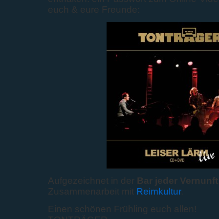
euch & eure Freunde:
Aufgezeichnet in der
Bar jeder Vernunft
Zusammenarbeit mit
Reimkultur
.
Einen schönen Frühling euch allen!